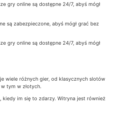
sze gry online są dostępne 24/7, abyś mógł
ine są zabezpieczone, abyś mógł grać bez
sze gry online są dostępne 24/7, abyś mógł
je wiele różnych gier, od klasycznych slotów
 w tym w złotych.
kiedy im się to zdarzy. Witryna jest również