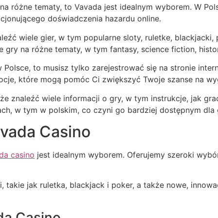
ry na różne tematy, to Vavada jest idealnym wyborem. W Po
ocjonującego doświadczenia hazardu online.
źć wiele gier, w tym popularne sloty, ruletke, blackjacki,
uje gry na różne tematy, w tym fantasy, science fiction, histo
Polsce, to musisz tylko zarejestrować się na stronie inter
ocje, które mogą pomóc Ci zwiększyć Twoje szanse na wy
 znaleźć wiele informacji o gry, w tym instrukcje, jak grać
ch, w tym w polskim, co czyni go bardziej dostępnym dla g
avada Casino
da casino
jest idealnym wyborem. Oferujemy szeroki wybór
i, takie jak ruletka, blackjack i poker, a także nowe, innow
da Casino