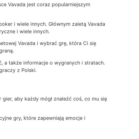
lsce Vavada jest coraz popularniejszym
 poker i wiele innych. Głównym zaletą Vavada
ryczne i wiele innych.
netowej Vavada i wybrać grę, która Ci się
graną.
, a także informacje o wygranych i stratach.
raczy z Polski.
 gier, aby każdy mógł znaleźć coś, co mu się
acyjne gry, które zapewniają emocje i