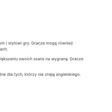
om i stylowi gry. Gracze mogą również
tach.
iększeniu swoich szans na wygraną. Gracze
e dla tych, którzy nie znają angielskiego.