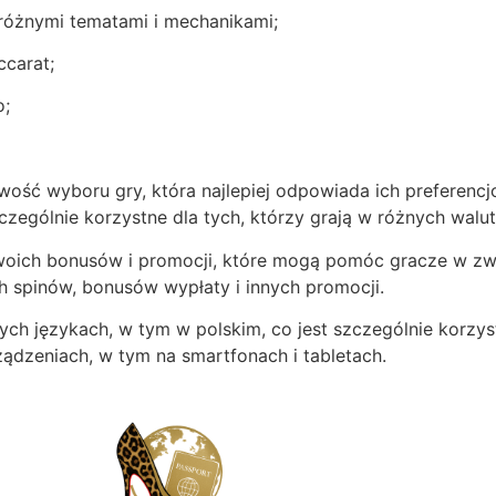
 różnymi tematami i mechanikami;
ccarat;
o;
ość wyboru gry, która najlepiej odpowiada ich preferencj
zczególnie korzystne dla tych, którzy grają w różnych walu
swoich bonusów i promocji, które mogą pomóc gracze w zw
spinów, bonusów wypłaty i innych promocji.
h językach, w tym w polskim, co jest szczególnie korzystn
ządzeniach, w tym na smartfonach i tabletach.