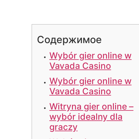
Содержимое
Wybór gier online w
Vavada Casino
Wybór gier online w
Vavada Casino
Witryna gier online –
wybór idealny dla
graczy