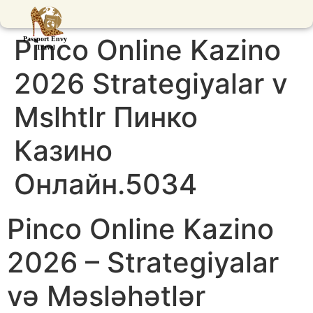
Pinco Online Kazino
2026 Strategiyalar v
Mslhtlr Пинко
Казино
Онлайн.5034
Pinco Online Kazino
2026 – Strategiyalar
və Məsləhətlər