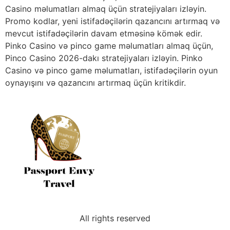
Casino məlumatları almaq üçün stratejiyaları izləyin.
Promo kodlar, yeni istifadəçilərin qazancını artırmaq və
mevcut istifadəçilərin davam etməsinə kömək edir.
Pinko Casino və pinco game məlumatları almaq üçün,
Pinco Casino 2026-dakı stratejiyaları izləyin. Pinko
Casino və pinco game məlumatları, istifadəçilərin oyun
oynayışını və qazancını artırmaq üçün kritikdir.
All rights reserved