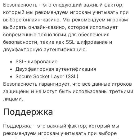
Безопасность – это следующий важный фактор,
который мы рекомендуем игрокам учитывать при
выборе онлайн-казино. Мы рекомендуем игрокам
выбирать онлайн-казино, которое использует
современные технологии для обеспечения
безопасности, такие как SSL-шифрование и
двухфакторную аутентификацию.
SSL-шифрование
Двухфакторная аутентификация
Secure Socket Layer (SSL)
Безопасность гарантирует, что все данные игроков
защищены и не могут быть использованы третьими
лицами.
Поддержка
Поддержка – это важный фактор, который мы
рекомендуем игрокам учитывать при выборе