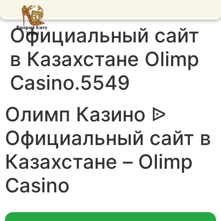
Официальный сайт
в Казахстане Olimp
Casino.5549
Олимп Казино ᐉ
Официальный сайт в
Казахстане – Olimp
Casino