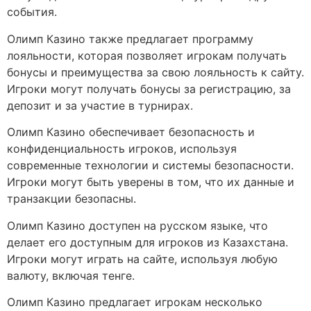
события.
Олимп Казино также предлагает программу
лояльности, которая позволяет игрокам получать
бонусы и преимущества за свою лояльность к сайту.
Игроки могут получать бонусы за регистрацию, за
депозит и за участие в турнирах.
Олимп Казино обеспечивает безопасность и
конфиденциальность игроков, используя
современные технологии и системы безопасности.
Игроки могут быть уверены в том, что их данные и
транзакции безопасны.
Олимп Казино доступен на русском языке, что
делает его доступным для игроков из Казахстана.
Игроки могут играть на сайте, используя любую
валюту, включая тенге.
Олимп Казино предлагает игрокам несколько