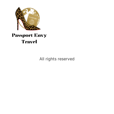
All rights reserved