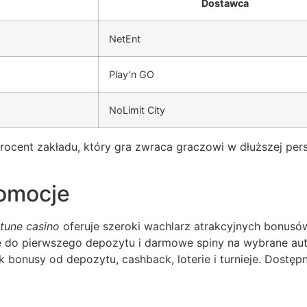
Dostawca
NetEnt
Play’n GO
NoLimit City
 procent zakładu, który gra zwraca graczowi w dłuższej p
romocje
rtune casino
oferuje szeroki wachlarz atrakcyjnych bonusów
 do pierwszego depozytu i darmowe spiny na wybrane autom
ak bonusy od depozytu, cashback, loterie i turnieje. Dost