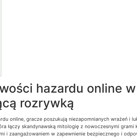
ości hazardu online w 
ącą rozrywką
ardu online, gracze poszukują niezapomnianych wrażeń i l
która łączy skandynawską mitologię z nowoczesnymi grami 
ami i zaangażowaniem w zapewnienie bezpiecznego i odp