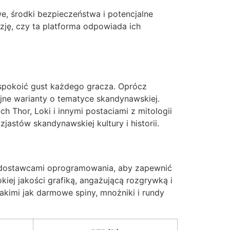
we, środki bezpieczeństwa i potencjalne
ję, czy ta platforma odpowiada ich
aspokoić gust każdego gracza. Oprócz
yjne warianty o tematyce skandynawskiej.
 Thor, Loki i innymi postaciami z mitologii
jastów skandynawskiej kultury i historii.
i dostawcami oprogramowania, aby zapewnić
iej jakości grafiką, angażującą rozgrywką i
kimi jak darmowe spiny, mnożniki i rundy