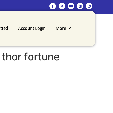
otted
Account Login
More
thor fortune