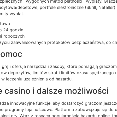
ezpiecznych i wygodnych metod płatności i wypłaty. Grac
redytowe/debetowe, portfele elektroniczne (Skrill, Netelle
imity wypłat.
stowa
do 24 godzin
ni roboczych
użyciu zaawansowanych protokołów bezpieczeństwa, co chr
 pomoc
grę i oferuje narzędzia i zasoby, które pomagają graczo
tów depozytów, limitów strat i limitów czasu spędzanego 
 w leczeniu uzależnienia od hazardu.
e casino i dalsze możliwości
wadza innowacyjne funkcje, aby dostarczyć graczom jeszc
ane programy lojalnościowe. Platforma zobowiązuje się d
lnej gry. Wraz z rosnącą popularnością hazardu online, t