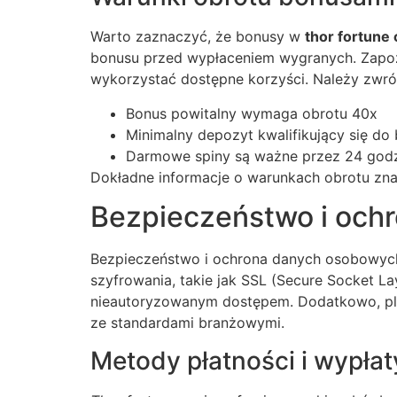
Warto zaznaczyć, że bonusy w
thor fortune 
bonusu przed wypłaceniem wygranych. Zapozn
wykorzystać dostępne korzyści. Należy zwr
Bonus powitalny wymaga obrotu 40x
Minimalny depozyt kwalifikujący się do
Darmowe spiny są ważne przez 24 god
Dokładne informacje o warunkach obrotu znaj
Bezpieczeństwo i och
Bezpieczeństwo i ochrona danych osobowych
szyfrowania, takie jak SSL (Secure Socket L
nieautoryzowanym dostępem. Dodatkowo, plat
ze standardami branżowymi.
Metody płatności i wypłat