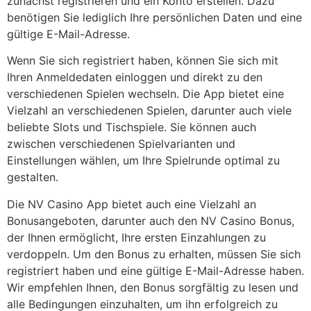
zunächst registrieren und ein Konto erstellen. Dazu
benötigen Sie lediglich Ihre persönlichen Daten und eine
gültige E-Mail-Adresse.
Wenn Sie sich registriert haben, können Sie sich mit
Ihren Anmeldedaten einloggen und direkt zu den
verschiedenen Spielen wechseln. Die App bietet eine
Vielzahl an verschiedenen Spielen, darunter auch viele
beliebte Slots und Tischspiele. Sie können auch
zwischen verschiedenen Spielvarianten und
Einstellungen wählen, um Ihre Spielrunde optimal zu
gestalten.
Die NV Casino App bietet auch eine Vielzahl an
Bonusangeboten, darunter auch den NV Casino Bonus,
der Ihnen ermöglicht, Ihre ersten Einzahlungen zu
verdoppeln. Um den Bonus zu erhalten, müssen Sie sich
registriert haben und eine gültige E-Mail-Adresse haben.
Wir empfehlen Ihnen, den Bonus sorgfältig zu lesen und
alle Bedingungen einzuhalten, um ihn erfolgreich zu