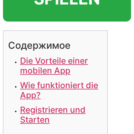
Содержимое
Die Vorteile einer
mobilen App
Wie funktioniert die
App?
Registrieren und
Starten