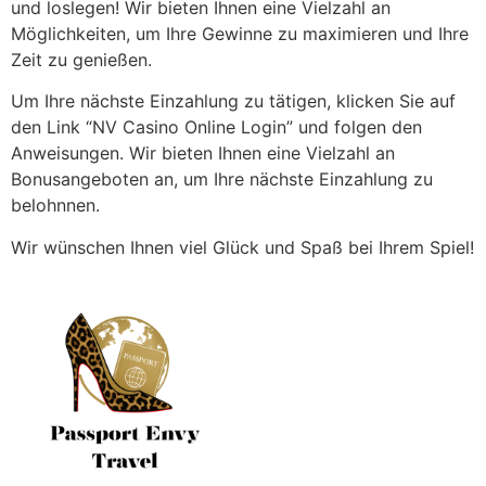
und loslegen! Wir bieten Ihnen eine Vielzahl an
Möglichkeiten, um Ihre Gewinne zu maximieren und Ihre
Zeit zu genießen.
Um Ihre nächste Einzahlung zu tätigen, klicken Sie auf
den Link “NV Casino Online Login” und folgen den
Anweisungen. Wir bieten Ihnen eine Vielzahl an
Bonusangeboten an, um Ihre nächste Einzahlung zu
belohnnen.
Wir wünschen Ihnen viel Glück und Spaß bei Ihrem Spiel!