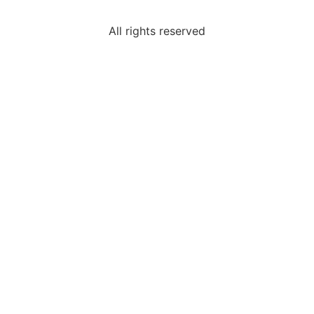
All rights reserved