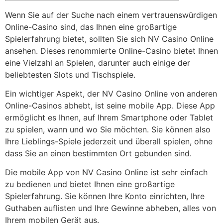
Wenn Sie auf der Suche nach einem vertrauenswürdigen
Online-Casino sind, das Ihnen eine großartige
Spielerfahrung bietet, sollten Sie sich NV Casino Online
ansehen. Dieses renommierte Online-Casino bietet Ihnen
eine Vielzahl an Spielen, darunter auch einige der
beliebtesten Slots und Tischspiele.
Ein wichtiger Aspekt, der NV Casino Online von anderen
Online-Casinos abhebt, ist seine mobile App. Diese App
ermöglicht es Ihnen, auf Ihrem Smartphone oder Tablet
zu spielen, wann und wo Sie möchten. Sie können also
Ihre Lieblings-Spiele jederzeit und überall spielen, ohne
dass Sie an einen bestimmten Ort gebunden sind.
Die mobile App von NV Casino Online ist sehr einfach
zu bedienen und bietet Ihnen eine großartige
Spielerfahrung. Sie können Ihre Konto einrichten, Ihre
Guthaben auflisten und Ihre Gewinne abheben, alles von
Ihrem mobilen Gerät aus.