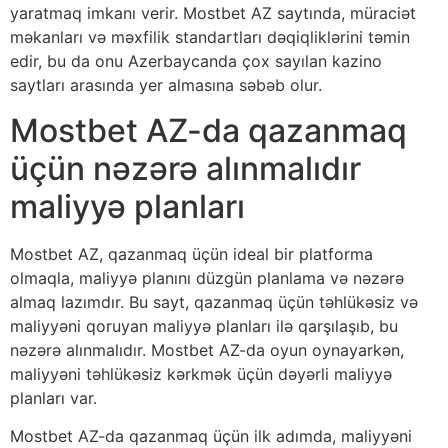
yaratmaq imkanı verir. Mostbet AZ saytında, müraciət
məkanları və məxfilik standartları dəqiqliklərini təmin
edir, bu da onu Azerbaycanda çox sayılan kazino
saytları arasında yer almasına səbəb olur.
Mostbet AZ-da qazanmaq
üçün nəzərə alınmalıdır
maliyyə planları
Mostbet AZ, qazanmaq üçün ideal bir platforma
olmaqla, maliyyə planını düzgün planlama və nəzərə
almaq lazımdır. Bu sayt, qazanmaq üçün təhlükəsiz və
maliyyəni qoruyan maliyyə planları ilə qarşılaşıb, bu
nəzərə alınmalıdır. Mostbet AZ-da oyun oynayarkən,
maliyyəni təhlükəsiz kərkmək üçün dəyərli maliyyə
planları var.
Mostbet AZ-da qazanmaq üçün ilk adımda, maliyyəni