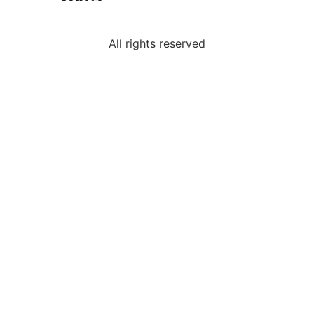
All rights reserved