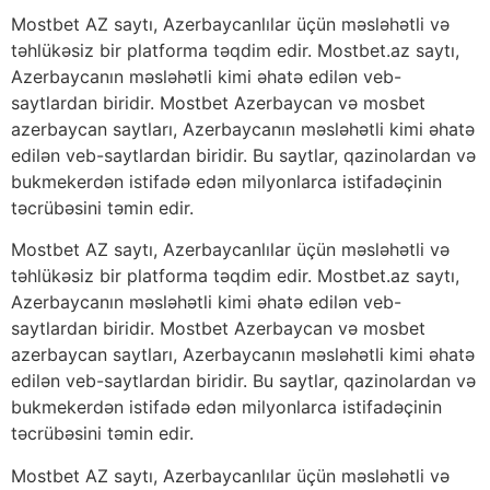
Mostbet AZ saytı, Azerbaycanlılar üçün məsləhətli və
təhlükəsiz bir platforma təqdim edir. Mostbet.az saytı,
Azerbaycanın məsləhətli kimi əhatə edilən veb-
saytlardan biridir. Mostbet Azerbaycan və mosbet
azerbaycan saytları, Azerbaycanın məsləhətli kimi əhatə
edilən veb-saytlardan biridir. Bu saytlar, qazinolardan və
bukmekerdən istifadə edən milyonlarca istifadəçinin
təcrübəsini təmin edir.
Mostbet AZ saytı, Azerbaycanlılar üçün məsləhətli və
təhlükəsiz bir platforma təqdim edir. Mostbet.az saytı,
Azerbaycanın məsləhətli kimi əhatə edilən veb-
saytlardan biridir. Mostbet Azerbaycan və mosbet
azerbaycan saytları, Azerbaycanın məsləhətli kimi əhatə
edilən veb-saytlardan biridir. Bu saytlar, qazinolardan və
bukmekerdən istifadə edən milyonlarca istifadəçinin
təcrübəsini təmin edir.
Mostbet AZ saytı, Azerbaycanlılar üçün məsləhətli və