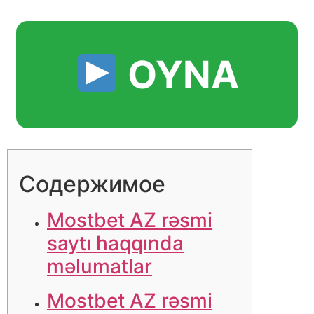
OYNA
Содержимое
Mostbet AZ rəsmi
saytı haqqında
məlumatlar
Mostbet AZ rəsmi