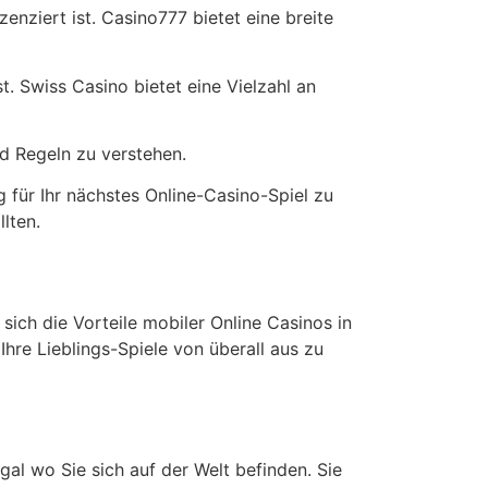
nziert ist. Casino777 bietet eine breite
. Swiss Casino bietet eine Vielzahl an
d Regeln zu verstehen.
g für Ihr nächstes Online-Casino-Spiel zu
lten.
sich die Vorteile mobiler Online Casinos in
Ihre Lieblings-Spiele von überall aus zu
egal wo Sie sich auf der Welt befinden. Sie