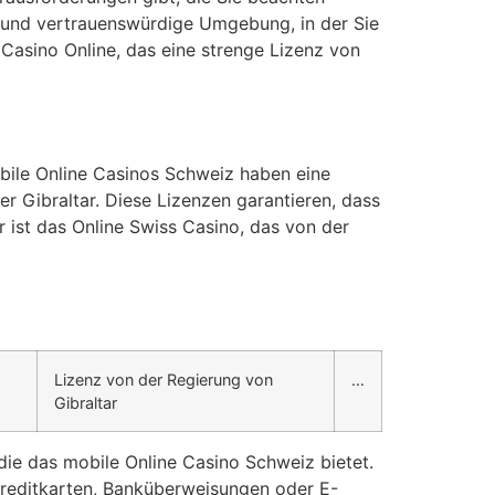
re und vertrauenswürdige Umgebung, in der Sie
s Casino Online, das eine strenge Lizenz von
mobile Online Casinos Schweiz haben eine
 Gibraltar. Diese Lizenzen garantieren, dass
r ist das Online Swiss Casino, das von der
Lizenz von der Regierung von
…
Gibraltar
die das mobile Online Casino Schweiz bietet.
Kreditkarten, Banküberweisungen oder E-