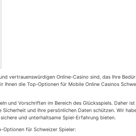
d vertrauenswürdigen Online-Casino sind, das Ihre Bedürfni
wir Ihnen die Top-Optionen für Mobile Online Casinos Schwei
eln und Vorschriften im Bereich des Glücksspiels. Daher ist
re Sicherheit und Ihre persönlichen Daten schützen. Wir ha
sichere und unterhaltsame Spiel-Erfahrung bieten.
-Optionen für Schweizer Spieler: