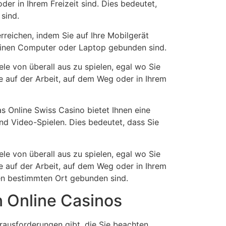
er in Ihrem Freizeit sind. Dies bedeutet,
sind.
erreichen, indem Sie auf Ihre Mobilgerät
 einen Computer oder Laptop gebunden sind.
ele von überall aus zu spielen, egal wo Sie
e auf der Arbeit, auf dem Weg oder in Ihrem
as Online Swiss Casino bietet Ihnen eine
und Video-Spielen. Dies bedeutet, dass Sie
ele von überall aus zu spielen, egal wo Sie
e auf der Arbeit, auf dem Weg oder in Ihrem
inen bestimmten Ort gebunden sind.
 Online Casinos
erausforderungen gibt, die Sie beachten