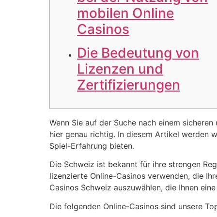
mobilen Online
Casinos
Die Bedeutung von
Lizenzen und
Zertifizierungen
Wenn Sie auf der Suche nach einem sicheren un
hier genau richtig. In diesem Artikel werden 
Spiel-Erfahrung bieten.
Die Schweiz ist bekannt für ihre strengen Reg
lizenzierte Online-Casinos verwenden, die Ih
Casinos Schweiz auszuwählen, die Ihnen eine 
Die folgenden Online-Casinos sind unsere Top