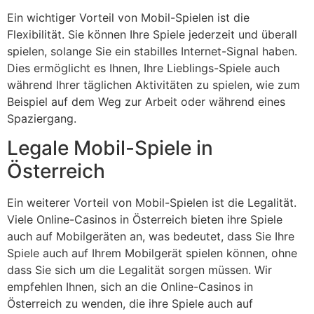
Ein wichtiger Vorteil von Mobil-Spielen ist die
Flexibilität. Sie können Ihre Spiele jederzeit und überall
spielen, solange Sie ein stabilles Internet-Signal haben.
Dies ermöglicht es Ihnen, Ihre Lieblings-Spiele auch
während Ihrer täglichen Aktivitäten zu spielen, wie zum
Beispiel auf dem Weg zur Arbeit oder während eines
Spaziergang.
Legale Mobil-Spiele in
Österreich
Ein weiterer Vorteil von Mobil-Spielen ist die Legalität.
Viele Online-Casinos in Österreich bieten ihre Spiele
auch auf Mobilgeräten an, was bedeutet, dass Sie Ihre
Spiele auch auf Ihrem Mobilgerät spielen können, ohne
dass Sie sich um die Legalität sorgen müssen. Wir
empfehlen Ihnen, sich an die Online-Casinos in
Österreich zu wenden, die ihre Spiele auch auf