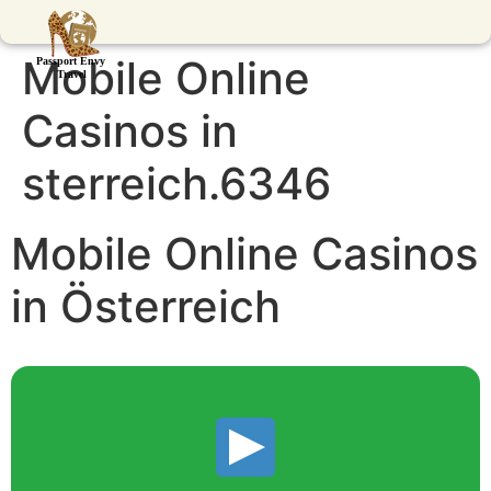
Mobile Online
Casinos in
sterreich.6346
Mobile Online Casinos
in Österreich