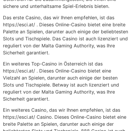
sichere und unterhaltsame Spiel-Erlebnis bieten.
Das erste Casino, das wir Ihnen empfehlen, ist das
https://esci.at/ . Dieses Online-Casino bietet eine breite
Palette an Spielen, darunter auch einige der beliebtesten
Slots und Tischspiele. Das Casino ist auch lizenziert und
reguliert von der Malta Gaming Authority, was Ihre
Sicherheit garantiert.
Ein weiteres Top-Casino in Österreich ist das
https://esci.at/ . Dieses Online-Casino bietet eine
Vielzahl an Spielen, darunter auch einige der besten
Slots und Tischspiele. Betway ist auch lizenziert und
reguliert von der Malta Gaming Authority, was Ihre
Sicherheit garantiert.
Ein weiteres Casino, das wir Ihnen empfehlen, ist das
https://esci.at/ Casino. Dieses Online-Casino bietet eine
breite Palette an Spielen, darunter auch einige der