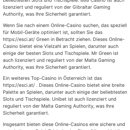
beliebtesten Slots und Tischspiele. 888 Casino ist auch
lizenziert und reguliert von der Gibraltar Gaming
Authority, was Ihre Sicherheit garantiert.
Wenn Sie nach einem Online-Casino suchen, das speziell
für Mobil-Geräte optimiert ist, sollten Sie das
https://esci.at/ Green in Betracht ziehen. Dieses Online-
Casino bietet eine Vielzahl an Spielen, darunter auch
einige der besten Slots und Tischspiele. Mr Green ist
auch lizenziert und reguliert von der Malta Gaming
Authority, was Ihre Sicherheit garantiert.
Ein weiteres Top-Casino in Österreich ist das
https://esci.at/ . Dieses Online-Casino bietet eine breite
Palette an Spielen, darunter auch einige der beliebtesten
Slots und Tischspiele. Unibet ist auch lizenziert und
reguliert von der Malta Gaming Authority, was Ihre
Sicherheit garantiert.
Insgesamt bieten diese Online-Casinos eine sichere und