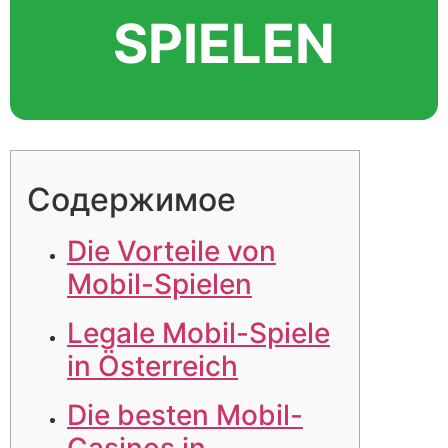
SPIELEN
Содержимое
Die Vorteile von
Mobil-Spielen
Legale Mobil-Spiele
in Österreich
Die besten Mobil-
Casinos in