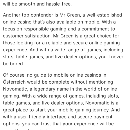
will be smooth and hassle-free.
Another top contender is Mr Green, a well-established
online casino that’s also available on mobile. With a
focus on responsible gaming and a commitment to
customer satisfaction, Mr Green is a great choice for
those looking for a reliable and secure online gaming
experience. And with a wide range of games, including
slots, table games, and live dealer options, you’ll never
be bored.
Of course, no guide to mobile online casinos in
Österreich would be complete without mentioning
Novomatic, a legendary name in the world of online
gaming. With a wide range of games, including slots,
table games, and live dealer options, Novomatic is a
great place to start your mobile gaming journey. And
with a user-friendly interface and secure payment
options, you can trust that your experience will be