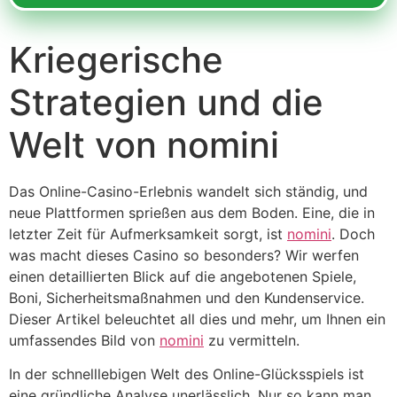
Kriegerische
Strategien und die
Welt von nomini
Das Online-Casino-Erlebnis wandelt sich ständig, und
neue Plattformen sprießen aus dem Boden. Eine, die in
letzter Zeit für Aufmerksamkeit sorgt, ist
nomini
. Doch
was macht dieses Casino so besonders? Wir werfen
einen detaillierten Blick auf die angebotenen Spiele,
Boni, Sicherheitsmaßnahmen und den Kundenservice.
Dieser Artikel beleuchtet all dies und mehr, um Ihnen ein
umfassendes Bild von
nomini
zu vermitteln.
In der schnelllebigen Welt des Online-Glücksspiels ist
eine gründliche Analyse unerlässlich. Nur so kann man