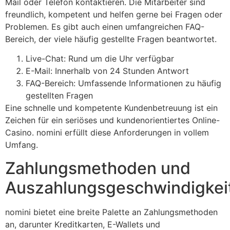
Mail oder Telefon kontaktieren. Die Mitarbeiter sind
freundlich, kompetent und helfen gerne bei Fragen oder
Problemen. Es gibt auch einen umfangreichen FAQ-
Bereich, der viele häufig gestellte Fragen beantwortet.
Live-Chat: Rund um die Uhr verfügbar
E-Mail: Innerhalb von 24 Stunden Antwort
FAQ-Bereich: Umfassende Informationen zu häufig
gestellten Fragen
Eine schnelle und kompetente Kundenbetreuung ist ein
Zeichen für ein seriöses und kundenorientiertes Online-
Casino. nomini erfüllt diese Anforderungen in vollem
Umfang.
Zahlungsmethoden und
Auszahlungsgeschwindigkei
nomini bietet eine breite Palette an Zahlungsmethoden
an, darunter Kreditkarten, E-Wallets und