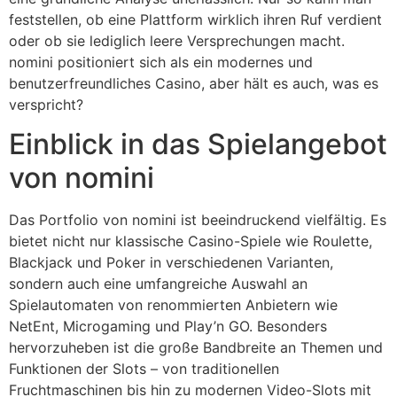
feststellen, ob eine Plattform wirklich ihren Ruf verdient
oder ob sie lediglich leere Versprechungen macht.
nomini positioniert sich als ein modernes und
benutzerfreundliches Casino, aber hält es auch, was es
verspricht?
Einblick in das Spielangebot
von nomini
Das Portfolio von nomini ist beeindruckend vielfältig. Es
bietet nicht nur klassische Casino-Spiele wie Roulette,
Blackjack und Poker in verschiedenen Varianten,
sondern auch eine umfangreiche Auswahl an
Spielautomaten von renommierten Anbietern wie
NetEnt, Microgaming und Play’n GO. Besonders
hervorzuheben ist die große Bandbreite an Themen und
Funktionen der Slots – von traditionellen
Fruchtmaschinen bis hin zu modernen Video-Slots mit