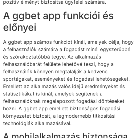
pozitív élményt biztosítsa ügyfelei számára.
A ggbet app funkciói és
előnyei
A ggbet app számos funkciót kínál, amelyek célja, hogy
a felhasználók számára a fogadást minél egyszerűbbé
és szórakoztatóbbá tegye. Az alkalmazás
felhasználóbarát felülete lehetővé teszi, hogy a
felhasználók könnyen megtalálják a kedvenc
sportágakat, eseményeket és fogadási lehetőségeket.
Emellett az alkalmazás valós idejű eredményeket és
statisztikákat is kínál, amelyek segítenek a
felhasználóknak megalapozott fogadási döntéseket
hozni. A ggbet app emellett biztonságos fogadási
környezetet biztosít, a legmodernebb titkosítási
technológiák alkalmazásával.
A mobilalkalmazás biztonsága