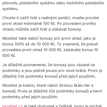
převodu, platebního systému nebo mobilního platebního
systému.
Chcete-li začít hrát s reálnými penězi, musíte provést
první vklad minimálně 100 Kč. Po provedení prvního
vkladu můžete začít hrát a získávat bonusy.
Mostbet také nabízí bonusy pro první vklad, jako je
bonus 100% až do 10 000 Kč. To znamená, že pokud
provedete první vklad 10 000 Kč, získáváte bonus 10
000 Kč.
Je důležité poznamenat, že bonusy jsou vázané na
podmínky a jsou platné pouze pro nové hráče. Proto je
důležité číst podmínky bonusů před jejich použitím.
Mostbet je kasino, které nabízí širokou škálu her a
bonusů. Proto je důležité číst podmínky bonusů a herní
podmínky před jejich použitím.
mostbet cz
je také dostupné v češtině, proto je možné