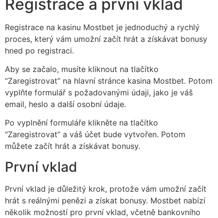
Registrace a první vklad
Registrace na kasinu Mostbet je jednoduchý a rychlý
proces, který vám umožní začít hrát a získávat bonusy
hned po registraci.
Aby se začalo, musíte kliknout na tlačítko
“Zaregistrovat” na hlavní stránce kasina Mostbet. Potom
vyplňte formulář s požadovanými údaji, jako je váš
email, heslo a další osobní údaje.
Po vyplnění formuláře klikněte na tlačítko
“Zaregistrovat” a váš účet bude vytvořen. Potom
můžete začít hrát a získávat bonusy.
První vklad
První vklad je důležitý krok, protože vám umožní začít
hrát s reálnými penězi a získat bonusy. Mostbet nabízí
několik možností pro první vklad, včetně bankovního