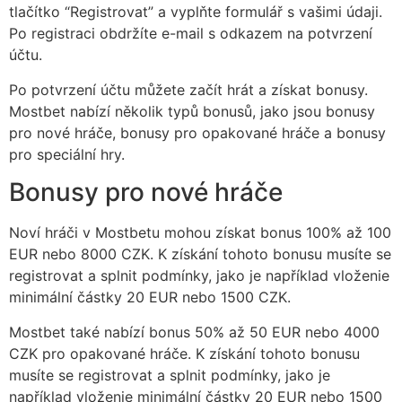
tlačítko “Registrovat” a vyplňte formulář s vašimi údaji.
Po registraci obdržíte e-mail s odkazem na potvrzení
účtu.
Po potvrzení účtu můžete začít hrát a získat bonusy.
Mostbet nabízí několik typů bonusů, jako jsou bonusy
pro nové hráče, bonusy pro opakované hráče a bonusy
pro speciální hry.
Bonusy pro nové hráče
Noví hráči v Mostbetu mohou získat bonus 100% až 100
EUR nebo 8000 CZK. K získání tohoto bonusu musíte se
registrovat a splnit podmínky, jako je například vloženie
minimální částky 20 EUR nebo 1500 CZK.
Mostbet také nabízí bonus 50% až 50 EUR nebo 4000
CZK pro opakované hráče. K získání tohoto bonusu
musíte se registrovat a splnit podmínky, jako je
například vloženie minimální částky 20 EUR nebo 1500