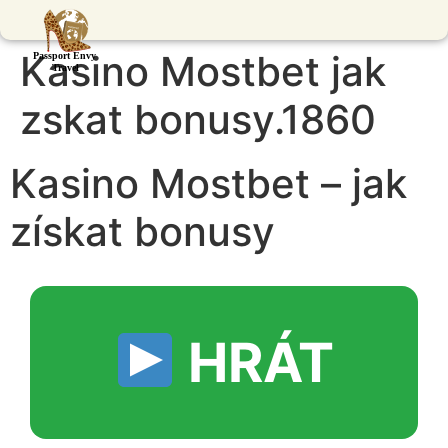
Kasino Mostbet jak
zskat bonusy.1860
Kasino Mostbet – jak
získat bonusy
HRÁT