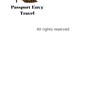
All rights reserved