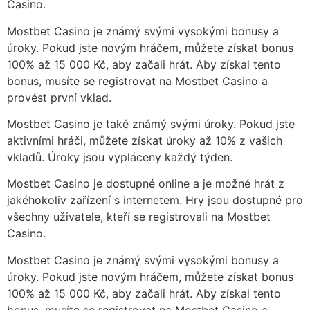
Casino.
Mostbet Casino je známý svými vysokými bonusy a
úroky. Pokud jste novým hráčem, můžete získat bonus
100% až 15 000 Kč, aby začali hrát. Aby získal tento
bonus, musíte se registrovat na Mostbet Casino a
provést první vklad.
Mostbet Casino je také známý svými úroky. Pokud jste
aktivními hráči, můžete získat úroky až 10% z vašich
vkladů. Úroky jsou vypláceny každý týden.
Mostbet Casino je dostupné online a je možné hrát z
jakéhokoliv zařízení s internetem. Hry jsou dostupné pro
všechny uživatele, kteří se registrovali na Mostbet
Casino.
Mostbet Casino je známý svými vysokými bonusy a
úroky. Pokud jste novým hráčem, můžete získat bonus
100% až 15 000 Kč, aby začali hrát. Aby získal tento
bonus, musíte se registrovat na Mostbet Casino a