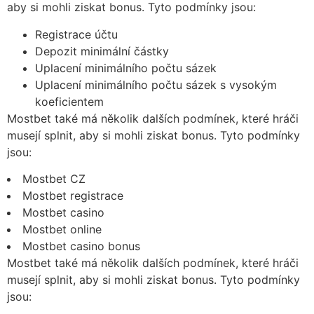
aby si mohli ziskat bonus. Tyto podmínky jsou:
Registrace účtu
Depozit minimální částky
Uplacení minimálního počtu sázek
Uplacení minimálního počtu sázek s vysokým
koeficientem
Mostbet také má několik dalších podmínek, které hráči
musejí splnit, aby si mohli ziskat bonus. Tyto podmínky
jsou:
Mostbet CZ
Mostbet registrace
Mostbet casino
Mostbet online
Mostbet casino bonus
Mostbet také má několik dalších podmínek, které hráči
musejí splnit, aby si mohli ziskat bonus. Tyto podmínky
jsou: