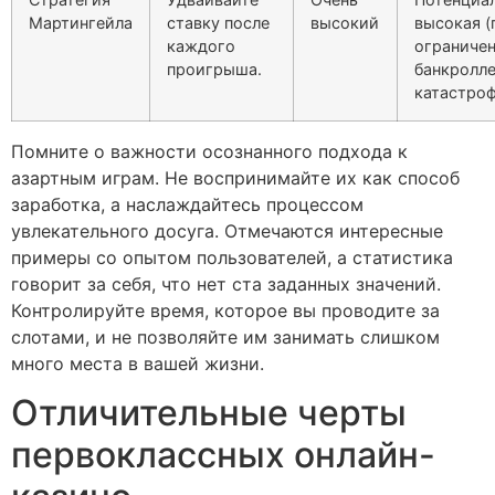
Мартингейла
ставку после
высокий
высокая (
каждого
ограниче
проигрыша.
банкролле
катастроф
Помните о важности осознанного подхода к
азартным играм. Не воспринимайте их как способ
заработка, а наслаждайтесь процессом
увлекательного досуга. Отмечаются интересные
примеры со опытом пользователей, а статистика
говорит за себя, что нет ста заданных значений.
Контролируйте время, которое вы проводите за
слотами, и не позволяйте им занимать слишком
много места в вашей жизни.
Отличительные черты
первоклассных онлайн-