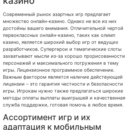
казино
Современный рынок азартных игр предлагает
множество онлайн-казино. Однако не все из них
достойны вашего внимания. Отличительной чертой
первоклассных онлайн-казино, таких как
олимп
казино
, является широкий выбор игр от ведущих
разработчиков. Супергерои и тематические слоты
захватывают мысли из-за хорошо прорисованности
персонажей и максимального погружения в тему
игры. Лицензионное программное обеспечение.
Важным фактором является наличие действующей
лицензии – это гарантия честности и безопасности
игры. Игрокам нужно также предлагаться широкие
методы оплаты выплаты выигрышей и качественная
служба поддержки, готовая помочь в любое время.
Ассортимент игр и их
адаптация к мобильным