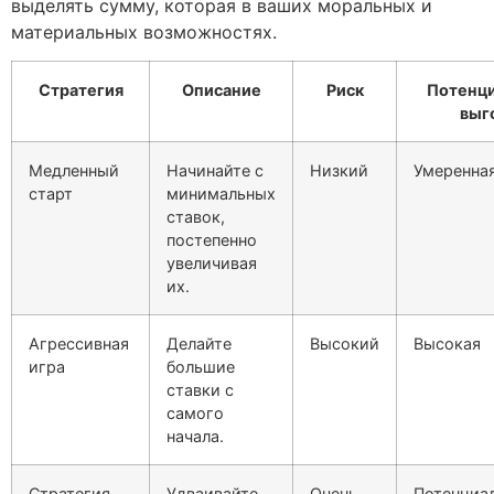
выделять сумму, которая в ваших моральных и
материальных возможностях.
Стратегия
Описание
Риск
Потенци
выг
Медленный
Начинайте с
Низкий
Умеренна
старт
минимальных
ставок,
постепенно
увеличивая
их.
Агрессивная
Делайте
Высокий
Высокая
игра
большие
ставки с
самого
начала.
Стратегия
Удваивайте
Очень
Потенциа