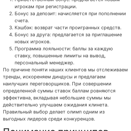
игрокам при регистрации.
Бонус за депозит: начисляется при пополнении
счета.
Кэшбэк: возврат части проигранных средств.
Бонус за друга: предлагается за приглашение
новых игроков.
Программа лояльности: баллы за каждую
ставку, повышенные лимиты на вывод,
персональный менеджер.
По причине поняти наших клиентов мы отслеживаем
тренды, искореняем диндусы и предлагаем
наилучших переговорщиков. При совершении
определенной суммы ставок баллам ровняются
эффективна, вкладывая небольшие суммы мы
действительно улучшаем ожидания клинета.
Правильный выбор делает олимп одним из
выгодных лидеров среди конкуренцов.