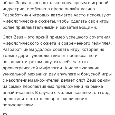
образ Зевса стал настолько популярным в игровой
индустрии, особенно в сфере онлайн-казино.
Разработчики игровых автоматов часто используют
мифологические сюжеты, чтобы сделать свои игры
более привлекательными и захватывающими.
Слот Zeus – это яркий пример успешного сочетания
мифологического сюжета и современного геймплея.
Разработчикам удалось создать игру, которая не
только дарит удовольствие от процесса, но и
позволяет игрокам ощутить себя частью
древнегреческой мифологии. А использование
уникальной механики pay anywhere и бонусной игры
с накоплением множителей делает слот Zeus одним
из самых перспективных предложений на рынке
онлайн-казино. В случае с <олимп казино>, он горд
представить этот шедевр отрасли своим
пользователям.