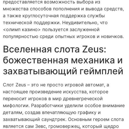
предоставляется возможность выбора из
множества способов пополнения и вывода средств,
а также круглосуточная поддержка службы
технической поддержки. Неудивительно, что
<олимп казино> пользуется заслуженной
популярностью среди опытных игроков и новичков.
Вселенная слота Zeus:
божественная механика и
захватывающий геймплей
Слот Zeus – это не просто игровой автомат, а
настоящее произведение искусства, которое
переносит игроков в мир древнегреческой
мифологии. Разработчики уделили особое внимание
деталям, создав впечатляющую графику и
захватывающий саундтрек. Основным героем слота
является сам Зевс, громовержец, который щедро