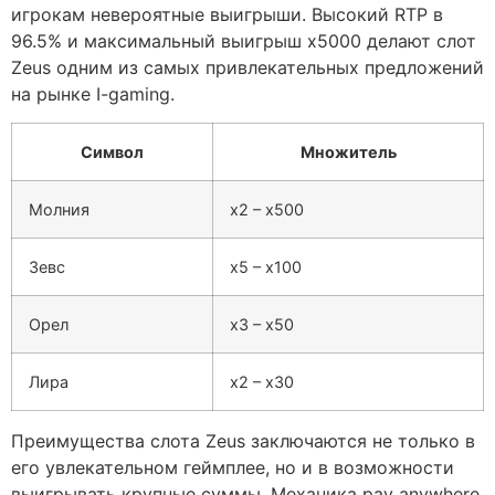
игрокам невероятные выигрыши. Высокий RTP в
96.5% и максимальный выигрыш x5000 делают слот
Zeus одним из самых привлекательных предложений
на рынке I-gaming.
Символ
Множитель
Молния
x2 – x500
Зевс
x5 – x100
Орел
x3 – x50
Лира
x2 – x30
Преимущества слота Zeus заключаются не только в
его увлекательном геймплее, но и в возможности
выигрывать крупные суммы. Механика pay anywhere