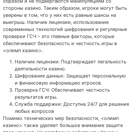
образом и не подвергаются манипуляциям со
стороны казино. Таким образом, игроки могут быть
уверены в том, что у них есть равные шансы на
выигрыш. Наличие лицензии, использование
современных технологий шифрования и регулярные
проверки ГСЧ – это главные факторы, которые
обеспечивают безопасность и честность игры в
<олимп казино>.
Наличие лицензии: Подтверждает легальность
деятельности казино.
Шифрование данных: Защищает персональную
и финансовую информацию игроков.
Проверка ГСЧ: Обеспечивает честность
результатов игры.
Служба поддержки: Доступна 24/7 для решения
любых вопросов
Помимо технических мер безопасности, <олимп
казино> также уделяет большое внимание защите