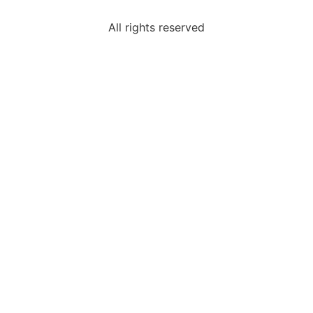
All rights reserved