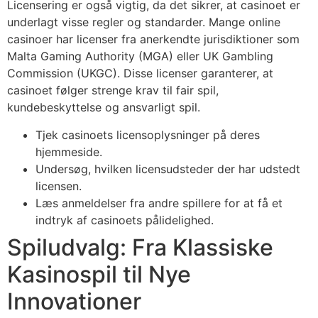
Licensering er også vigtig, da det sikrer, at casinoet er
underlagt visse regler og standarder. Mange online
casinoer har licenser fra anerkendte jurisdiktioner som
Malta Gaming Authority (MGA) eller UK Gambling
Commission (UKGC). Disse licenser garanterer, at
casinoet følger strenge krav til fair spil,
kundebeskyttelse og ansvarligt spil.
Tjek casinoets licensoplysninger på deres
hjemmeside.
Undersøg, hvilken licensudsteder der har udstedt
licensen.
Læs anmeldelser fra andre spillere for at få et
indtryk af casinoets pålidelighed.
Spiludvalg: Fra Klassiske
Kasinospil til Nye
Innovationer