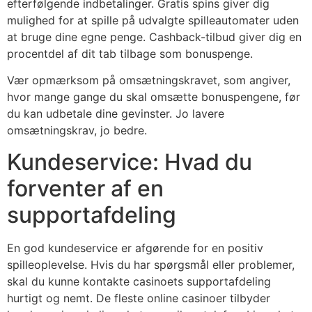
efterfølgende indbetalinger. Gratis spins giver dig
mulighed for at spille på udvalgte spilleautomater uden
at bruge dine egne penge. Cashback-tilbud giver dig en
procentdel af dit tab tilbage som bonuspenge.
Vær opmærksom på omsætningskravet, som angiver,
hvor mange gange du skal omsætte bonuspengene, før
du kan udbetale dine gevinster. Jo lavere
omsætningskrav, jo bedre.
Kundeservice: Hvad du
forventer af en
supportafdeling
En god kundeservice er afgørende for en positiv
spilleoplevelse. Hvis du har spørgsmål eller problemer,
skal du kunne kontakte casinoets supportafdeling
hurtigt og nemt. De fleste online casinoer tilbyder