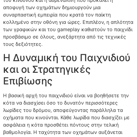
αποφυγή των οχημάτων δημιουργούν μια
συναρπαστική εμπειρία που κρατά τον παίκτη
κολλημένο στην οθόνη για ώρες. Επιπλέον, η απλότητα
των γραφικών και του gameplay καθιστούν το παιχνίδι
προσβάσιμο σε όλους, ανεξάρτητα από τις τεχνικές
τους δεξιότητες.
Η Δυναμική του Παιχνιδιού
και οι Στρατηγικές
Επιβίωσης
Η βασική αρχή του παιχνιδιού είναι να βοηθήσετε την
κότα να διασχίσει όσο το δυνατόν περισσότερες
λωρίδες του δρόμου, αποφεύγοντας παράλληλα τα
οχήματα που κινούνται. Κάθε λωρίδα που διασχίζει με
ασφάλεια η κότα προσθέτει πόντους στην τελική
βαθμολογία. Η ταχύτητα των οχημάτων αυξάνεται