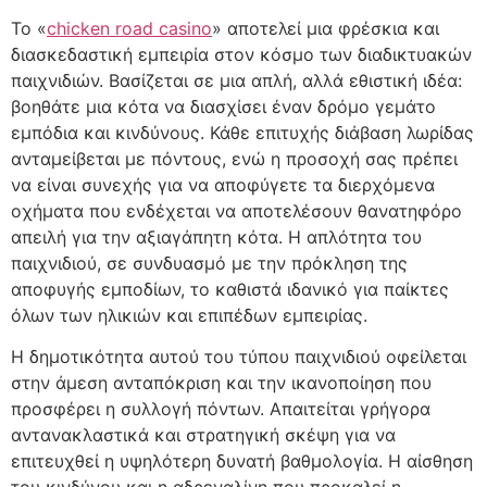
Το «
chicken road casino
» αποτελεί μια φρέσκια και
διασκεδαστική εμπειρία στον κόσμο των διαδικτυακών
παιχνιδιών. Βασίζεται σε μια απλή, αλλά εθιστική ιδέα:
βοηθάτε μια κότα να διασχίσει έναν δρόμο γεμάτο
εμπόδια και κινδύνους. Κάθε επιτυχής διάβαση λωρίδας
ανταμείβεται με πόντους, ενώ η προσοχή σας πρέπει
να είναι συνεχής για να αποφύγετε τα διερχόμενα
οχήματα που ενδέχεται να αποτελέσουν θανατηφόρο
απειλή για την αξιαγάπητη κότα. Η απλότητα του
παιχνιδιού, σε συνδυασμό με την πρόκληση της
αποφυγής εμποδίων, το καθιστά ιδανικό για παίκτες
όλων των ηλικιών και επιπέδων εμπειρίας.
Η δημοτικότητα αυτού του τύπου παιχνιδιού οφείλεται
στην άμεση ανταπόκριση και την ικανοποίηση που
προσφέρει η συλλογή πόντων. Απαιτείται γρήγορα
αντανακλαστικά και στρατηγική σκέψη για να
επιτευχθεί η υψηλότερη δυνατή βαθμολογία. Η αίσθηση
του κινδύνου και η αδρεναλίνη που προκαλεί η