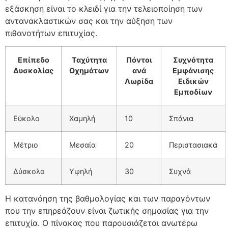
εξάσκηση είναι το κλειδί για την τελειοποίηση των
αντανακλαστικών σας και την αύξηση των
πιθανοτήτων επιτυχίας.
Επίπεδο
Ταχύτητα
Πόντοι
Συχνότητα
Δυσκολίας
Οχημάτων
ανά
Εμφάνισης
Λωρίδα
Ειδικών
Εμποδίων
Εύκολο
Χαμηλή
10
Σπάνια
Μέτριο
Μεσαία
20
Περιστασιακά
Δύσκολο
Υψηλή
30
Συχνά
Η κατανόηση της βαθμολογίας και των παραγόντων
που την επηρεάζουν είναι ζωτικής σημασίας για την
επιτυχία. Ο πίνακας που παρουσιάζεται ανωτέρω