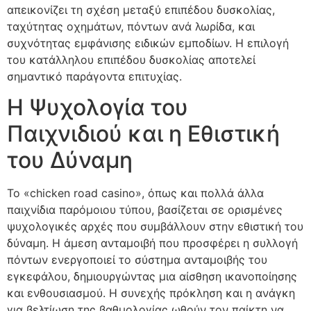
απεικονίζει τη σχέση μεταξύ επιπέδου δυσκολίας,
ταχύτητας οχημάτων, πόντων ανά λωρίδα, και
συχνότητας εμφάνισης ειδικών εμποδίων. Η επιλογή
του κατάλληλου επιπέδου δυσκολίας αποτελεί
σημαντικό παράγοντα επιτυχίας.
Η Ψυχολογία του
Παιχνιδιού και η Εθιστική
του Δύναμη
Το «chicken road casino», όπως και πολλά άλλα
παιχνίδια παρόμοιου τύπου, βασίζεται σε ορισμένες
ψυχολογικές αρχές που συμβάλλουν στην εθιστική του
δύναμη. Η άμεση ανταμοιβή που προσφέρει η συλλογή
πόντων ενεργοποιεί το σύστημα ανταμοιβής του
εγκεφάλου, δημιουργώντας μια αίσθηση ικανοποίησης
και ενθουσιασμού. Η συνεχής πρόκληση και η ανάγκη
για βελτίωση της βαθμολογίας ωθούν τον παίκτη να