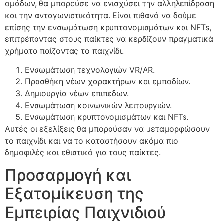
ομάδων, θα μπορούσε να ενισχύσει την αλληλεπίδραση
και την ανταγωνιστικότητα. Είναι πιθανό να δούμε
επίσης την ενσωμάτωση κρυπτονομισμάτων και NFTs,
επιτρέποντας στους παίκτες να κερδίζουν πραγματικά
χρήματα παίζοντας το παιχνίδι.
Ενσωμάτωση τεχνολογιών VR/AR.
Προσθήκη νέων χαρακτήρων και εμποδίων.
Δημιουργία νέων επιπέδων.
Ενσωμάτωση κοινωνικών λειτουργιών.
Ενσωμάτωση κρυπτονομισμάτων και NFTs.
Αυτές οι εξελίξεις θα μπορούσαν να μεταμορφώσουν
το παιχνίδι και να το καταστήσουν ακόμα πιο
δημοφιλές και εθιστικό για τους παίκτες.
Προσαρμογή και
Εξατομίκευση της
Εμπειρίας Παιχνιδιού