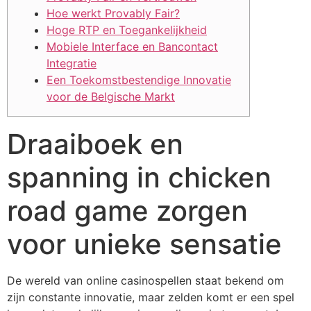
Hoe werkt Provably Fair?
Hoge RTP en Toegankelijkheid
Mobiele Interface en Bancontact
Integratie
Een Toekomstbestendige Innovatie
voor de Belgische Markt
Draaiboek en
spanning in chicken
road game zorgen
voor unieke sensatie
De wereld van online casinospellen staat bekend om
zijn constante innovatie, maar zelden komt er een spel