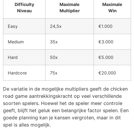
Difficulty
Maximale
Maximale
Niveau
Multiplier
Win
Easy
24,5x
€1.000
Medium
35x
€3.000
Hard
50x
€5.000
Hardcore
75x
€20.000
De variatie in de mogelijke multipliers geeft de chicken
road game aantrekkingskracht op veel verschillende
soorten spelers. Hoewel het de speler meer controle
geeft, blijft het geluk een belangrijke factor spelen. Een
goede planning kan je kansen vergroten, maar in dit
spel is alles mogelijk.