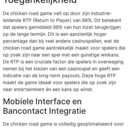
De chicken road game valt op door zijn industrie-
leidende RTP (Return to Player) van 98%. Dit betekent
dat spelers gemiddeld 98% van hun inzet terugkrijgen
op de lange termijn. Dit is een aanzienlijk hoger
percentage dan bij veel andere casinospellen, wat de
chicken road game aantrekkelijk maakt voor spelers die
op zoek zijn naar een spel met een gunstige winkans.
De RTP is een cruciale factor die spelers in overweging
nemen bij het kiezen van een casinospel en geeft een
indicatie van de long-term payouts. Deze hoge RTP
maakt de game ideaal voor spelers die op zoek zijn
naar entertainment én een kans op winst.
Mobiele Interface en
Bancontact Integratie
De chicken road game is volledig geoptimaliseerd voor