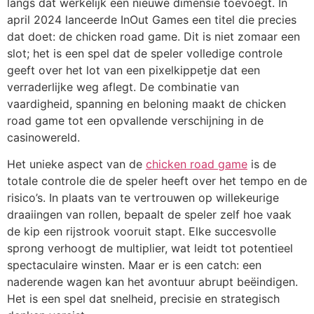
langs dat werkelijk een nieuwe dimensie toevoegt. In
april 2024 lanceerde InOut Games een titel die precies
dat doet: de chicken road game. Dit is niet zomaar een
slot; het is een spel dat de speler volledige controle
geeft over het lot van een pixelkippetje dat een
verraderlijke weg aflegt. De combinatie van
vaardigheid, spanning en beloning maakt de chicken
road game tot een opvallende verschijning in de
casinowereld.
Het unieke aspect van de
chicken road game
is de
totale controle die de speler heeft over het tempo en de
risico’s. In plaats van te vertrouwen op willekeurige
draaiingen van rollen, bepaalt de speler zelf hoe vaak
de kip een rijstrook vooruit stapt. Elke succesvolle
sprong verhoogt de multiplier, wat leidt tot potentieel
spectaculaire winsten. Maar er is een catch: een
naderende wagen kan het avontuur abrupt beëindigen.
Het is een spel dat snelheid, precisie en strategisch