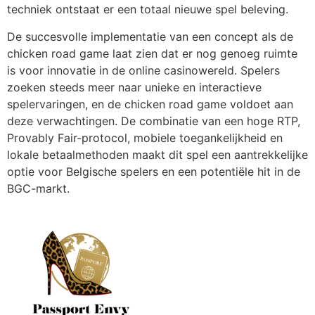
techniek ontstaat er een totaal nieuwe spel beleving.
De succesvolle implementatie van een concept als de
chicken road game laat zien dat er nog genoeg ruimte
is voor innovatie in de online casinowereld. Spelers
zoeken steeds meer naar unieke en interactieve
spelervaringen, en de chicken road game voldoet aan
deze verwachtingen. De combinatie van een hoge RTP,
Provably Fair-protocol, mobiele toegankelijkheid en
lokale betaalmethoden maakt dit spel een aantrekkelijke
optie voor Belgische spelers en een potentiële hit in de
BGC-markt.