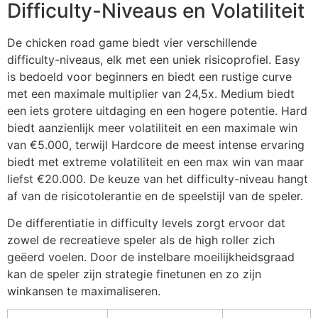
Difficulty-Niveaus en Volatiliteit
De chicken road game biedt vier verschillende
difficulty-niveaus, elk met een uniek risicoprofiel. Easy
is bedoeld voor beginners en biedt een rustige curve
met een maximale multiplier van 24,5x. Medium biedt
een iets grotere uitdaging en een hogere potentie. Hard
biedt aanzienlijk meer volatiliteit en een maximale win
van €5.000, terwijl Hardcore de meest intense ervaring
biedt met extreme volatiliteit en een max win van maar
liefst €20.000. De keuze van het difficulty-niveau hangt
af van de risicotolerantie en de speelstijl van de speler.
De differentiatie in difficulty levels zorgt ervoor dat
zowel de recreatieve speler als de high roller zich
geëerd voelen. Door de instelbare moeilijkheidsgraad
kan de speler zijn strategie finetunen en zo zijn
winkansen te maximaliseren.