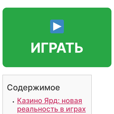
ИГРАТЬ
Содержимое
Казино Ярд: новая
реальность в играх