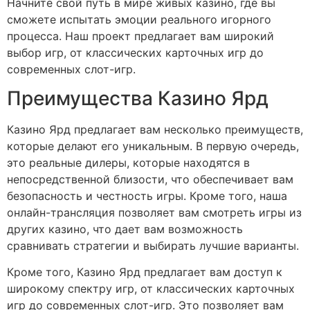
Начните свой путь в мире живых казино, где вы
сможете испытать эмоции реального игорного
процесса. Наш проект предлагает вам широкий
выбор игр, от классических карточных игр до
современных слот-игр.
Преимущества Казино Ярд
Казино Ярд предлагает вам несколько преимуществ,
которые делают его уникальным. В первую очередь,
это реальные дилеры, которые находятся в
непосредственной близости, что обеспечивает вам
безопасность и честность игры. Кроме того, наша
онлайн-трансляция позволяет вам смотреть игры из
других казино, что дает вам возможность
сравнивать стратегии и выбирать лучшие варианты.
Кроме того, Казино Ярд предлагает вам доступ к
широкому спектру игр, от классических карточных
игр до современных слот-игр. Это позволяет вам