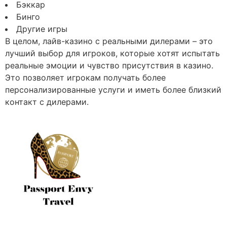
Бэккар
Бинго
Другие игры
В целом, лайв-казино с реальными дилерами – это
лучший выбор для игроков, которые хотят испытать
реальные эмоции и чувство присутствия в казино.
Это позволяет игрокам получать более
персонализированные услуги и иметь более близкий
контакт с дилерами.